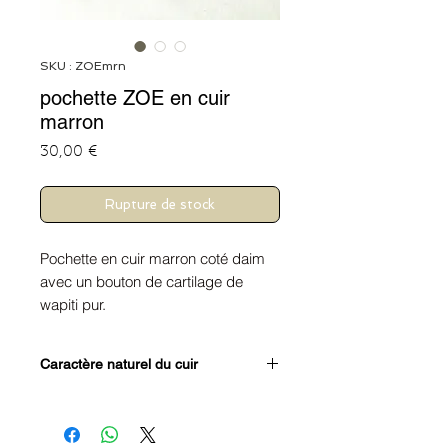
SKU : ZOEmrn
pochette ZOE en cuir
marron
Prix
30,00 €
Rupture de stock
Pochette en cuir marron coté daim
avec un bouton de cartilage de
wapiti pur.
Le pompon, le bouton et la lanière
sont agrémentés de fil lurex doré et
Caractère naturel du cuir
argenté. Toujours plus de caractère
et de féminité autour de cette noble
Le cuir est un produit de la nature,
matière qu’est le cuir.
des taches, des rayures et des
A y cacher vos bijoux, à offrir ou tout
cicatrices font partie du caractère