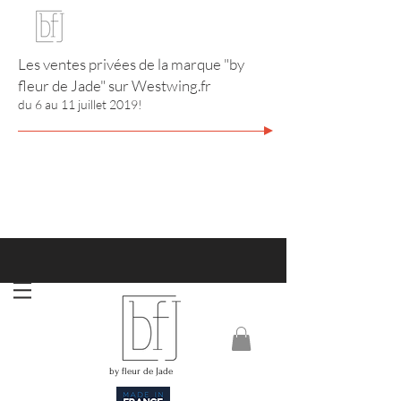
Les ventes privées de la marque "by
fleur de Jade" sur
Westwing.fr
du 6 au 11 juillet 2019!
http://www.annuaire-bijouterie-joaillerie.com
RIVIERA CITY GUIDE
by fleur de Jade