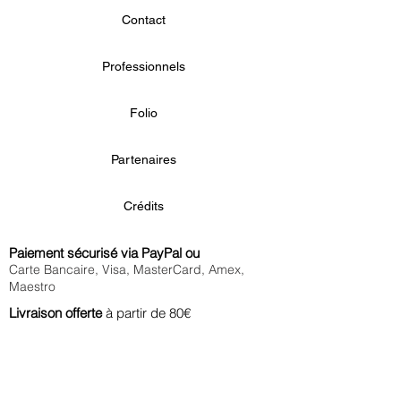
Contact
Professionnels
Folio
Partenaires
Crédits
Paiement sécurisé via PayPal ou
Carte Bancaire, Visa, MasterCard, Amex,
Maestro
Livraison offerte
à partir de 80€
en France métropolitaine et à Monaco
Commande
traitée immédiatement
Echange ou remboursement
sous 14 jours