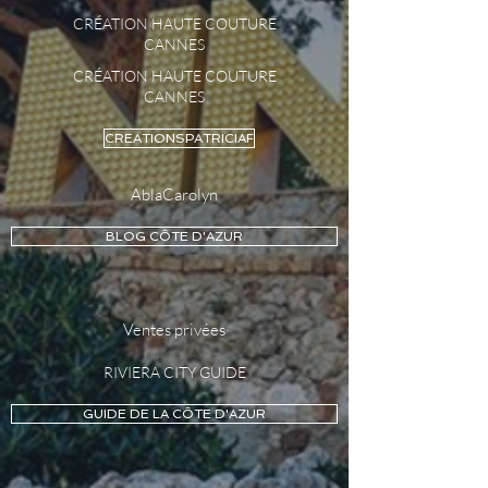
CRÉATION HAUTE COUTURE
CANNES
CRÉATION HAUTE COUTURE
CANNES
CREATIONSPATRICIAF
AblaCarolyn
BLOG CÔTE D'AZUR
Ventes privées
RIVIERA CITY GUIDE
GUIDE DE LA CÔTE D'AZUR