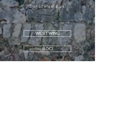
Blog 50 ans et alors?
WESTWING
BOCI
BLOG A NEW LOOK OF AZUR
cinquanteansetalors.com
Chambra Syndicale Bijou Nationale