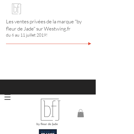
Les ventes privées de la marque "by
fleur de Jade" sur
Westwing.fr
du 6 au 11 juillet 2019!
http://www.annuaire-bijouterie-joaillerie.com
RIVIERA CITY GUIDE
by fleur de Jade