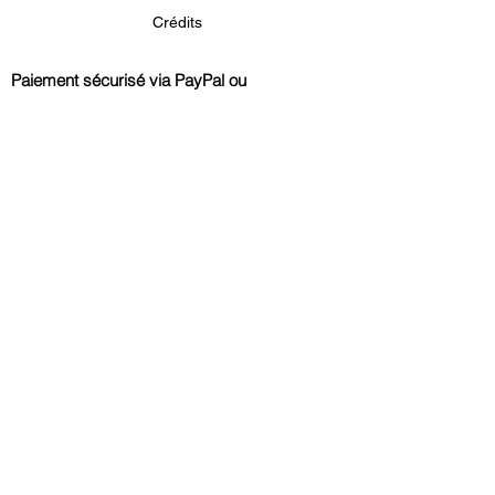
Crédits
Paiement sécurisé via PayPal ou
Carte Bancaire, Visa, MasterCard, Amex,
Maestro
Livraison offerte
à partir de 80€
en France métropolitaine et à Monaco
Commande
traitée immédiatement
Echange ou remboursement
sous 14 jours