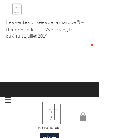
Les ventes privées de la marque "by
fleur de Jade" sur
Westwing.fr
du 6 au 11 juillet 2019!
http://www.annuaire-bijouterie-joaillerie.com
RIVIERA CITY GUIDE
by fleur de Jade