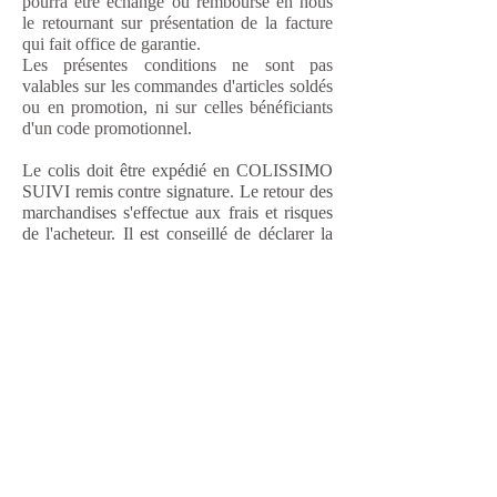
pourra être échangé ou remboursé en nous
le retournant sur présentation de la facture
qui fait office de garantie.
Les présentes conditions ne sont pas
valables sur les commandes d'articles soldés
ou en promotion, ni sur celles bénéficiants
d'un code promotionnel.
Le colis doit être expédié en COLISSIMO
SUIVI remis contre signature. Le retour des
marchandises s'effectue aux frais et risques
de l'acheteur. Il est conseillé de déclarer la
valeur de la marchandise et de souscrire une
assurance couvrant ces risques.
L'adresse de retour est la suivante: By Fleur
de Jade, 4 Rue Sergent Bobillot, 06400
Cannes.
Tous les produits retournés devront être
renvoyés parfaitement intacts, dans son état
d’origine (article non utilisé) et complet
(pochette et accessoires). L’avoir de votre
article sera soumis à une étude préalable de
votre réclamation sur la base des