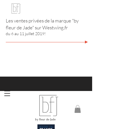
Les ventes privées de la marque "by
fleur de Jade" sur
Westwing.fr
du 6 au 11 juillet 2019!
http://www.annuaire-bijouterie-joaillerie.com
RIVIERA CITY GUIDE
by fleur de Jade