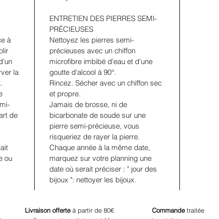
ENTRETIEN DES PIERRES SEMI-
PRÉCIEUSES
ce à
Nettoyez les pierres semi-
lir
précieuses avec un chiffon
d’un
microfibre imbibé d'eau et d'une
rver la
goutte d'alcool à 90°.
t.
Rincez. Sécher avec un chiffon sec
e
et propre.
emi-
Jamais de brosse, ni de
art de
bicarbonate de soude sur une
pierre semi-précieuse, vous
risqueriez de rayer la pierre.
ait
Chaque année à la même date,
e ou
marquez sur votre planning une
date où serait préciser : " jour des
bijoux ": nettoyer les bijoux.
Livraison offerte
à partir de 80€
Commande
traitée