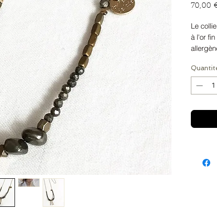
70,00 
Le colli
à l'or f
allergèn
Pyrites 
Quantit
médaillo
Toute piè
24K.
La longu
Livré av
Les fini
réalisée
Veuillez
command
de revê