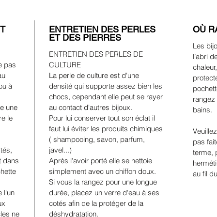
ET
ENTRETIEN DES PERLES
OÙ R
ET DES PIERRES
Les bij
ENTRETIEN DES PERLES DE
l’abri d
e pas
CULTURE
chaleur
au
La perle de culture est d'une
protect
ou à
densité qui supporte assez bien les
pochett
chocs, cependant elle peut se rayer
rangez 
re une
au contact d'autres bijoux.
bains.
e le
Pour lui conserver tout son éclat il
faut lui éviter les produits chimiques
Veuille
( shampooing, savon, parfum,
pas fai
tés,
javel...)
terme, 
t dans
Après l'avoir porté elle se nettoie
herméti
hette
simplement avec un chiffon doux.
au fil 
Si vous la rangez pour une longue
 l'un
durée, placez un verre d'eau à ses
ux
cotés afin de la protéger de la
cles ne
déshydratation.