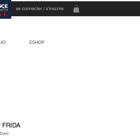
se connecter / s'inscrire
LIO
ESHOP
er FRIDA
IDAcl