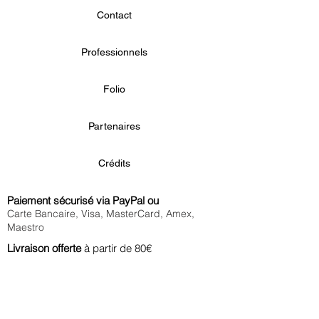
Contact
Professionnels
Folio
Partenaires
Crédits
Paiement sécurisé via PayPal ou
Carte Bancaire, Visa, MasterCard, Amex,
Maestro
Livraison offerte
à partir de 80€
en France métropolitaine et à Monaco
Commande
traitée immédiatement
Echange ou remboursement
sous 14 jours