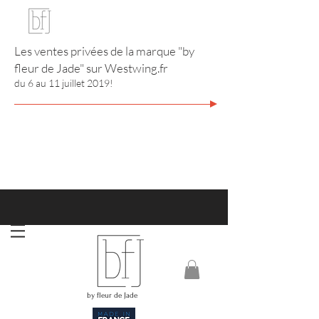
Les ventes privées de la marque "by
fleur de Jade" sur
Westwing.fr
du 6 au 11 juillet 2019!
http://www.annuaire-bijouterie-joaillerie.com
RIVIERA CITY GUIDE
by fleur de Jade