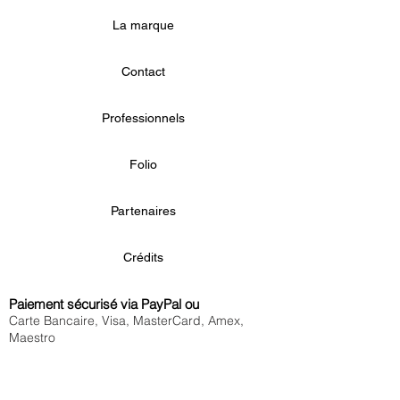
La marque
Contact
Professionnels
Folio
Partenaires
Crédits
Paiement sécurisé via PayPal ou
Carte Bancaire, Visa, MasterCard, Amex,
Maestro
Livraison offerte
à partir de 80€
en France métropolitaine et à Monaco