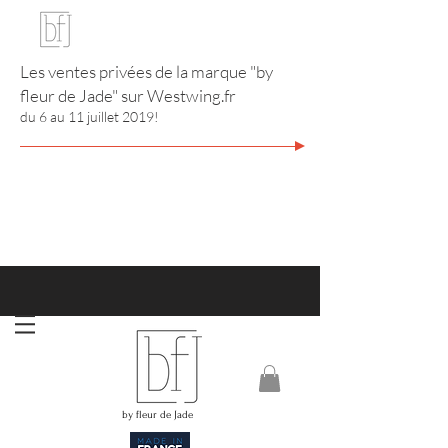
Les ventes privées de la marque "by
fleur de Jade" sur
Westwing.fr
du 6 au 11 juillet 2019!
http://www.annuaire-bijouterie-joaillerie.com
RIVIERA CITY GUIDE
by fleur de Jade