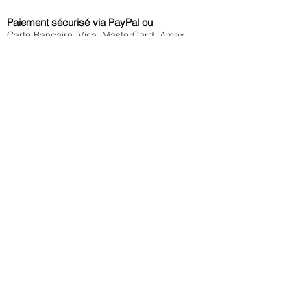
Paiement sécurisé via PayPal ou
Carte Bancaire, Visa, MasterCard, Amex,
Maestro
Livraison offerte
à partir de 80€
en France métropolitaine et à Monaco
Commande
traitée immédiatement
Echange ou remboursement
sous 14 jours