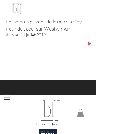
Les ventes privées de la marque "by
fleur de Jade" sur
Westwing.fr
du 6 au 11 juillet 2019!
http://www.annuaire-bijouterie-joaillerie.com
RIVIERA CITY GUIDE
by fleur de Jade