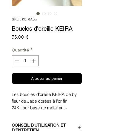
SKU : KEIRAbo
Boucles d'oreille KEIRA
Prix
35,00 €
Quantité
*
Ajouter au panier
Les boucles d'oreille KEIRA de by
fleur de Jade dorées à l'or fin
24K, sur base de métal anti-
allergène, aux hématites anthracites
et dorées mates.
CONSEIL D'UTILISATION ET
Les créoles sont dorées à l'or fin
D'ENTRETIEN