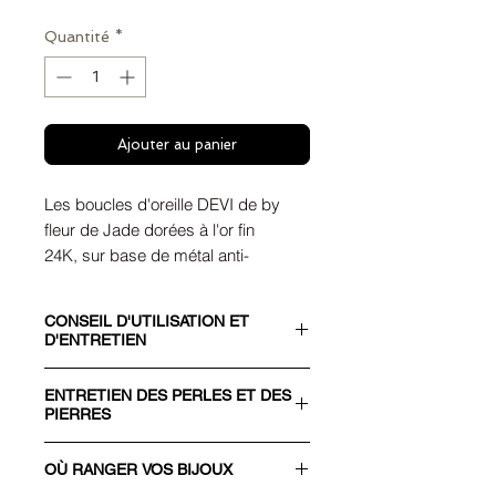
Quantité
*
Ajouter au panier
Les boucles d'oreille DEVI de by
fleur de Jade dorées à l'or fin
24K, sur base de métal anti-
allergène.
CONSEIL D'UTILISATION ET
Livré avec sa pochette by fleur de
D'ENTRETIEN
Jade. Les finitions de chaque pièce
CONSEIL D'UTILISATION
sont réalisées à la main.
ENTRETIEN DES PERLES ET DES
Il est fortement recommandé de ne
Veuillez nous contacter pour toute
PIERRES
pas exposer un bijou fantaisie à
commande, demande de taille ou
l'eau, au savon, au parfum, au
ENTRETIEN DES PERLES DE
couleur de revêtement.
OÙ RANGER VOS BIJOUX
maquillage, ou à tout autre produit
CULTURE