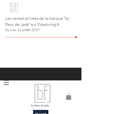
Les ventes privées de la marque "by
fleur de Jade" sur
Westwing.fr
du 6 au 11 juillet 2019!
http://www.annuaire-bijouterie-joaillerie.com
RIVIERA CITY GUIDE
by fleur de Jade