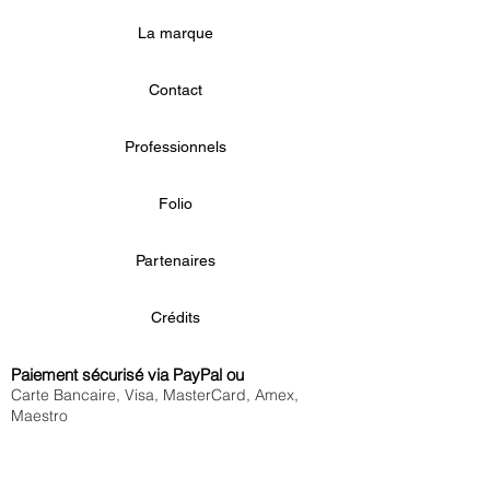
La marque
Contact
Professionnels
Folio
Partenaires
Crédits
Paiement sécurisé via PayPal ou
Carte Bancaire, Visa, MasterCard, Amex,
Maestro
Livraison offerte
à partir de 80€
en France métropolitaine et à Monaco