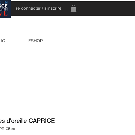
se connecter / s'inscrire
LIO
ESHOP
es d'oreille CAPRICE
APRICEbo