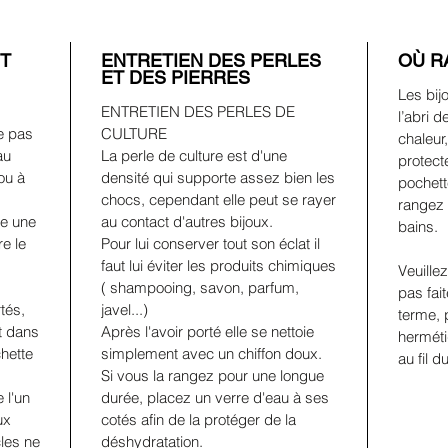
ET
ENTRETIEN DES PERLES
OÙ R
ET DES PIERRES
Les bij
ENTRETIEN DES PERLES DE
l’abri d
e pas
CULTURE
chaleur
au
La perle de culture est d'une
protect
ou à
densité qui supporte assez bien les
pochett
chocs, cependant elle peut se rayer
rangez 
re une
au contact d'autres bijoux.
bains.
e le
Pour lui conserver tout son éclat il
faut lui éviter les produits chimiques
Veuille
( shampooing, savon, parfum,
pas fai
tés,
javel...)
terme, 
t dans
Après l'avoir porté elle se nettoie
herméti
hette
simplement avec un chiffon doux.
au fil 
Si vous la rangez pour une longue
 l'un
durée, placez un verre d'eau à ses
ux
cotés afin de la protéger de la
cles ne
déshydratation.