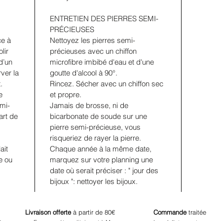
ENTRETIEN DES PIERRES SEMI-
PRÉCIEUSES
ce à
Nettoyez les pierres semi-
lir
précieuses avec un chiffon
d’un
microfibre imbibé d'eau et d'une
rver la
goutte d'alcool à 90°.
t.
Rincez. Sécher avec un chiffon sec
e
et propre.
emi-
Jamais de brosse, ni de
art de
bicarbonate de soude sur une
pierre semi-précieuse, vous
risqueriez de rayer la pierre.
ait
Chaque année à la même date,
e ou
marquez sur votre planning une
date où serait préciser : " jour des
bijoux ": nettoyer les bijoux.
Livraison offerte
à partir de 80€
Commande
traitée