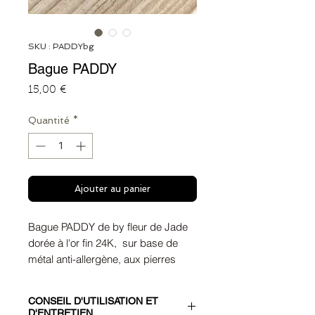
SKU : PADDYbg
Bague PADDY
Prix
15,00 €
Quantité
*
Ajouter au panier
Bague PADDY de by fleur de Jade
dorée à l'or fin 24K, sur base de
métal anti-allergène, aux pierres
semi-précieuses Pyrites, hématites
anthracites et perles en métal
CONSEIL D'UTILISATION ET
argenté antique 925 et recouvert du
D'ENTRETIEN