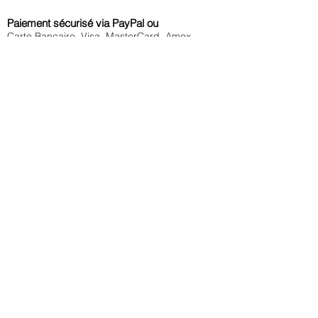
Paiement sécurisé via PayPal ou
Carte Bancaire, Visa, MasterCard, Amex,
Maestro
Livraison offerte
à partir de 80€
en France métropolitaine et à Monaco
Commande
traitée immédiatement
Echange ou remboursement
sous 14 jours