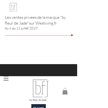
Les ventes privées de la marque "by
fleur de Jade" sur
Westwing.fr
du 6 au 11 juillet 2019!
http://www.annuaire-bijouterie-joaillerie.com
RIVIERA CITY GUIDE
by fleur de Jade