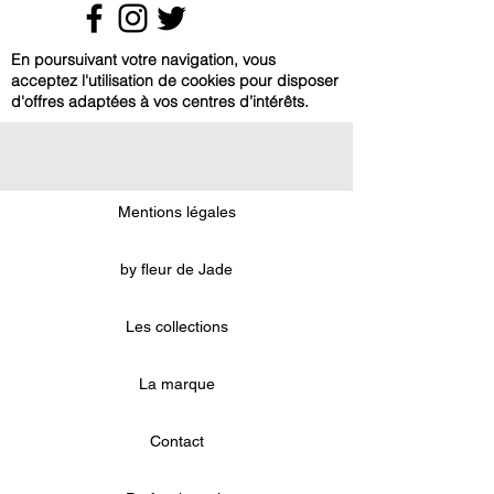
Chaque année à la même date,
Pour vos bijoux en cuir, utilisez un
marquez sur votre planning une
En poursuivant votre navigation, vous
lait corporel de préférence à pH
date où serait préciser : " jour des
acceptez l'utilisation de cookies pour disposer
neutre ou un lait nettoyant pour cuir.
bijoux ": nettoyer les bijoux.
d'offres adaptées à vos centres d’intérêts.
Mentions légales
by fleur de Jade
Les collections
La marque
Contact