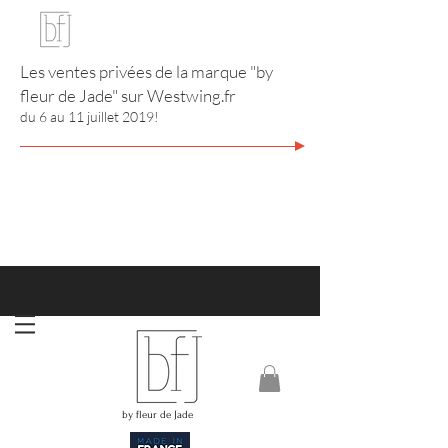
Les ventes privées de la marque "by
fleur de Jade" sur
Westwing.fr
du 6 au 11 juillet 2019!
http://www.annuaire-bijouterie-joaillerie.com
RIVIERA CITY GUIDE
by fleur de Jade