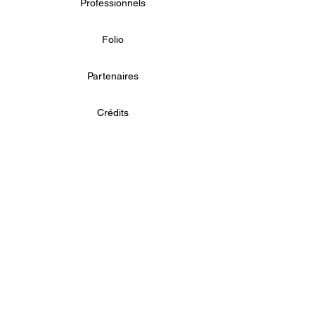
Professionnels
Folio
Partenaires
Crédits
Paiement sécurisé via PayPal ou
Carte Bancaire, Visa, MasterCard, Amex,
Maestro
Livraison offerte
à partir de 80€
en France métropolitaine et à Monaco
Commande
traitée immédiatement
Echange ou remboursement
sous 14 jours