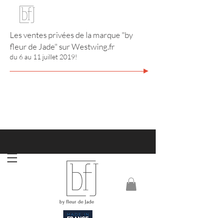
Les ventes privées de la marque "by
fleur de Jade" sur
Westwing.fr
du 6 au 11 juillet 2019!
http://www.annuaire-bijouterie-joaillerie.com
RIVIERA CITY GUIDE
by fleur de Jade