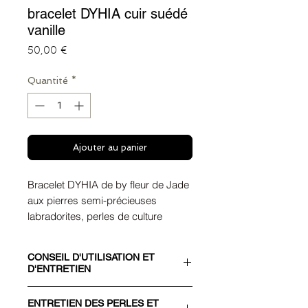
bracelet DYHIA cuir suédé
vanille
Prix
50,00 €
Quantité
*
Ajouter au panier
Bracelet DYHIA de by fleur de Jade
aux pierres semi-précieuses
labradorites, perles de culture
blanches & cuir naturel suédé
vanille. Toute pièce en laiton est doré
CONSEIL D'UTILISATION ET
à l'or fin 24K.
D'ENTRETIEN
Vivez une évasion dans un monde
CONSEIL D'UTILISATION
d'ailleurs, découvrez la pièce DYHIA
ENTRETIEN DES PERLES ET